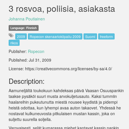
3 rosvoa, poliisia, asiakasta
Johanna Poutiainen
Language: Finnish
2009
Ropecon skenaariokilpailu 2009
Suomi
freeform
rikos
Publisher:
Ropecon
Published: Jul 31, 2009
License: https://creativecommons.org/licenses/by-sa/4.0/
Description:
Aamuneljältä toukokuun kahdeksas päivä Vaasan Osuuspankin
taakse pysäköi suuri musta arvokuljetusauto. Kaksi tummiin
haalareihin pukeutunutta miestä nousee kyydistä ja pidempi
heistä odottaa, kun lyhempi avaa auton takaovet. Yhdessä he
nostavat kulkuneuvosta pitkulaisen mustan kassin, joka on
suljettu suurella soljella.
Varovaisesti, selät kumarassa miehet kantavat kassin pankin