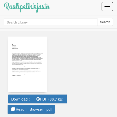
Roolipelikirjasto
Toggl
Navig
Search
Search
Download :
PDF (86.7 kB)
Read in Browser - pdf