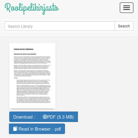
Roolipelikirjasto
Toggl
Navig
Search
Search
Download :
PDF (5.3 MB)
Read in Browser - pdf