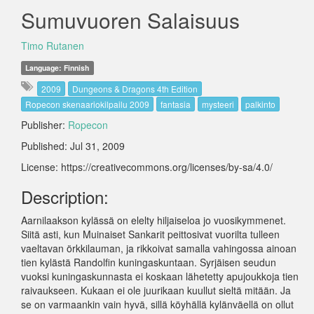
Sumuvuoren Salaisuus
Timo Rutanen
Language: Finnish
2009
Dungeons & Dragons 4th Edition
Ropecon skenaariokilpailu 2009
fantasia
mysteeri
palkinto
Publisher:
Ropecon
Published: Jul 31, 2009
License: https://creativecommons.org/licenses/by-sa/4.0/
Description:
Aarnilaakson kylässä on elelty hiljaiseloa jo vuosikymmenet.
Siitä asti, kun Muinaiset Sankarit peittosivat vuorilta tulleen
vaeltavan örkkilauman, ja rikkoivat samalla vahingossa ainoan
tien kylästä Randolfin kuningaskuntaan. Syrjäisen seudun
vuoksi kuningaskunnasta ei koskaan lähetetty apujoukkoja tien
raivaukseen. Kukaan ei ole juurikaan kuullut sieltä mitään. Ja
se on varmaankin vain hyvä, sillä köyhällä kylänväellä on ollut