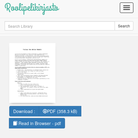
Roolipelikirjasto
Toggl
Navig
Search
Search
Download :
PDF (358.3 kB)
Read in Browser - pdf