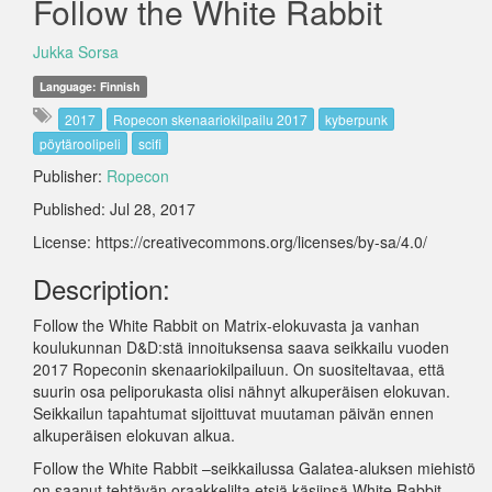
Follow the White Rabbit
Jukka Sorsa
Language: Finnish
2017
Ropecon skenaariokilpailu 2017
kyberpunk
pöytäroolipeli
scifi
Publisher:
Ropecon
Published: Jul 28, 2017
License: https://creativecommons.org/licenses/by-sa/4.0/
Description:
Follow the White Rabbit on Matrix-elokuvasta ja vanhan
koulukunnan D&D:stä innoituksensa saava seikkailu vuoden
2017 Ropeconin skenaariokilpailuun. On suositeltavaa, että
suurin osa peliporukasta olisi nähnyt alkuperäisen elokuvan.
Seikkailun tapahtumat sijoittuvat muutaman päivän ennen
alkuperäisen elokuvan alkua.
Follow the White Rabbit –seikkailussa Galatea-aluksen miehistö
on saanut tehtävän oraakkelilta etsiä käsiinsä White Rabbit