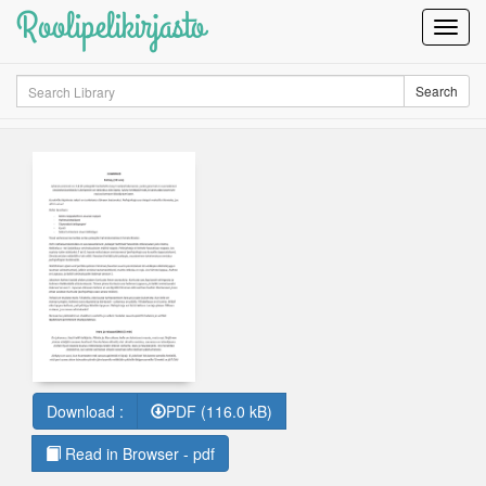
Roolipelikirjasto
Toggl
Navig
Search
Search
Download :
PDF (116.0 kB)
Read in Browser - pdf