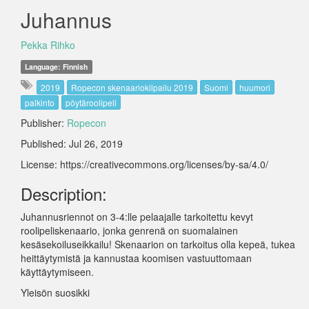
Juhannus
Pekka Rihko
Language: Finnish
2019
Ropecon skenaariokilpailu 2019
Suomi
huumori
palkinto
pöytäroolipeli
Publisher:
Ropecon
Published: Jul 26, 2019
License: https://creativecommons.org/licenses/by-sa/4.0/
Description:
Juhannusriennot on 3-4:lle pelaajalle tarkoitettu kevyt
roolipeliskenaario, jonka genrenä on suomalainen
kesäsekoiluseikkailu! Skenaarion on tarkoitus olla kepeä, tukea
heittäytymistä ja kannustaa koomisen vastuuttomaan
käyttäytymiseen.
Yleisön suosikki