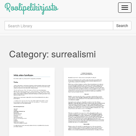
Roolipelikirjasto
Toggl
Navig
Search
Search
Category: surrealismi