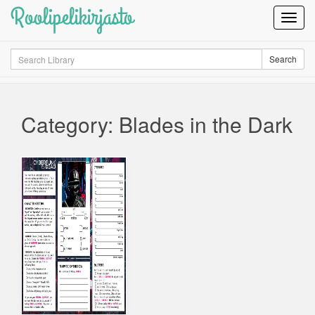
Roolipelikirjasto
Toggl
Navig
Search
Search
Category: Blades in the Dark