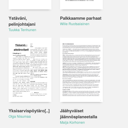
Ystäväni,
Palkkaamme parhaat
pelinjohtajani
Wille Ruotsalainen
Tuukka Tenhunen
Yksisarvispöytäro[..]
Jäähyväiset
jäännösplaneetalla
Olga Nisumaa
Maija Korhonen