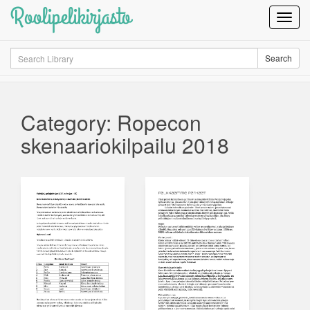
Roolipelikirjasto
Toggl
Navig
Search
Search
Category: Ropecon
skenaariokilpailu 2018