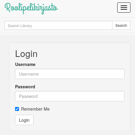
Roolipelikirjasto
Toggl
Navig
Search
Search
Login
Username
Password
Remember Me
Login