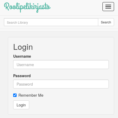
Roolipelikirjasto
Toggl
Navig
Search
Search
Login
Username
Password
Remember Me
Login