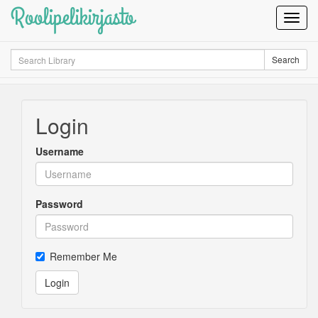
Roolipelikirjasto
Toggl
Navig
Search
Search
Login
Username
Password
Remember Me
Login