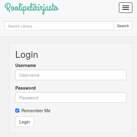
Roolipelikirjasto
Toggl
Navig
Search
Search
Login
Username
Password
Remember Me
Login