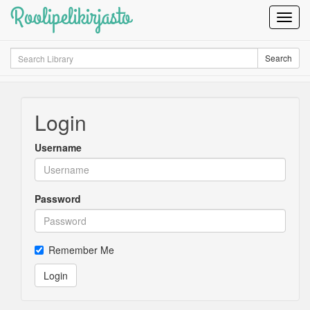
Roolipelikirjasto
Toggl
Navig
Search
Search
Login
Username
Password
Remember Me
Login