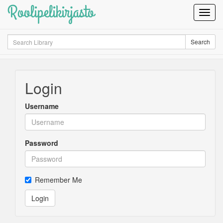
Roolipelikirjasto
Toggl
Navig
Search
Search
Login
Username
Password
Remember Me
Login