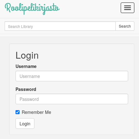
Roolipelikirjasto
Toggl
Navig
Search
Search
Login
Username
Password
Remember Me
Login