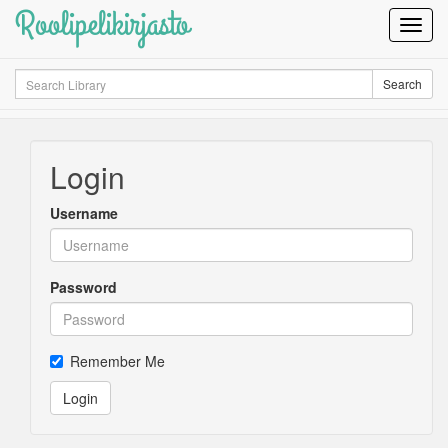
Roolipelikirjasto
Toggl
Navig
Search
Search
Login
Username
Password
Remember Me
Login