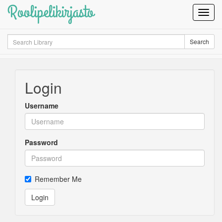
Roolipelikirjasto
Toggl
Navig
Search
Search
Login
Username
Password
Remember Me
Login