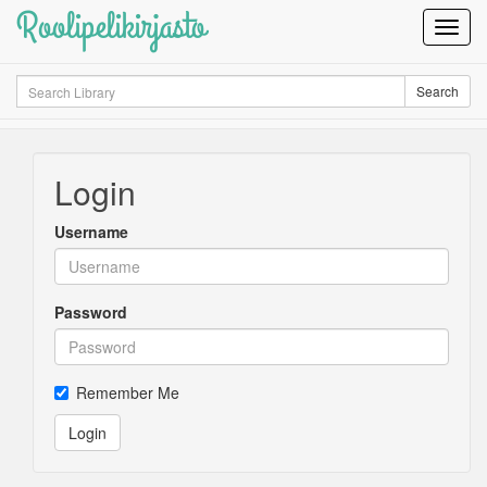
Roolipelikirjasto
Toggl
Navig
Search
Search
Login
Username
Password
Remember Me
Login