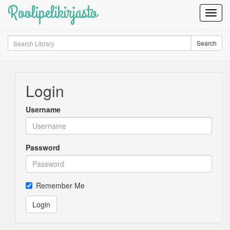
Roolipelikirjasto
Toggl
Navig
Search
Search
Login
Username
Password
Remember Me
Login