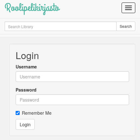
Roolipelikirjasto
Toggl
Navig
Search
Search
Login
Username
Password
Remember Me
Login