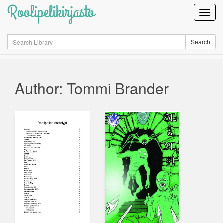
Roolipelikirjasto
Toggl
Navig
Search
Search
Author: Tommi Brander