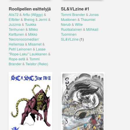
Roolipelien esittelyjä
SL&VLzine #1
Alis72
&
Arttu (Wiggy)
&
Tommi Brander
&
Jonas
Elfbiter
&
Ithelog
&
Jermi
&
Mustonen
&
Thaumiel
Juzzma
&
Tuukka
Nerub
&
Wille
Tenhunen
&
Mikko
Ruotsalainen
&
Miihkali
Karttunen
&
Mikko
Tuominen
'Necronocomedian'
SL&VLzine
(1)
Hellemaa
&
Misamet
&
Petri Leinonen
&
Lasse
"Rope-Laku" Laukkanen
&
Rope-setä
&
Tommi
Brander
&
Twistor (Reko)