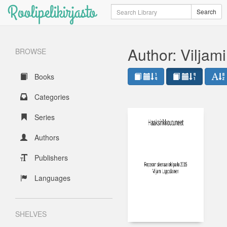
Roolipelikirjasto
Search
Search
Author: Viljam
BROWSE
Books
Categories
Series
Authors
Publishers
Languages
SHELVES