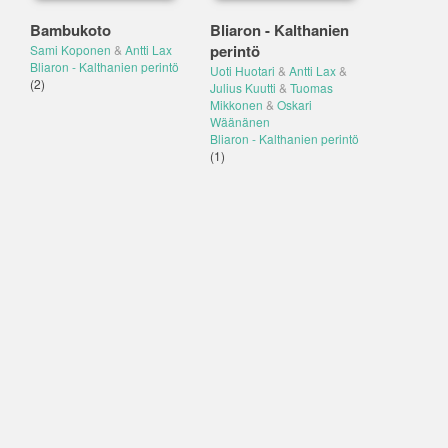
Bambukoto
Bliaron - Kalthanien
perintö
Sami Koponen
&
Antti Lax
Bliaron - Kalthanien perintö
Uoti Huotari
&
Antti Lax
&
(2)
Julius Kuutti
&
Tuomas
Mikkonen
&
Oskari
Wäänänen
Bliaron - Kalthanien perintö
(1)