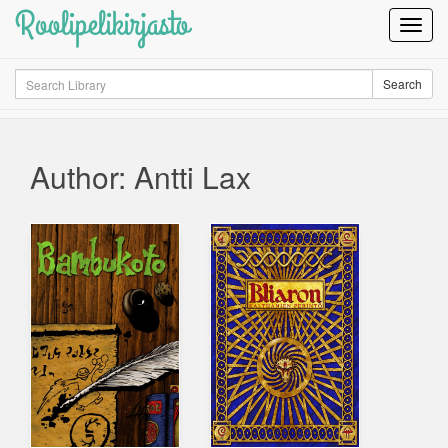
Roolipelikirjasto
Toggl
Navig
Search
Search
Author: Antti Lax