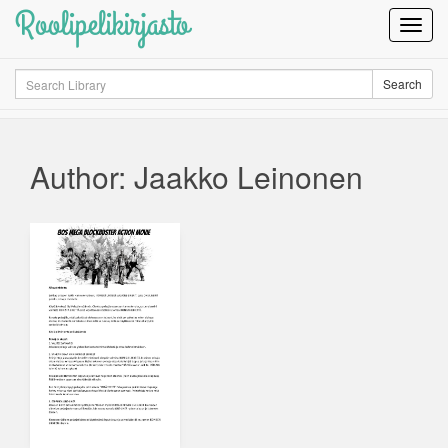
Roolipelikirjasto
Toggl
Navig
Search
Search
Author: Jaakko Leinonen