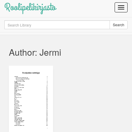
Roolipelikirjasto
Toggl
Navig
Search
Search
Author: Jermi