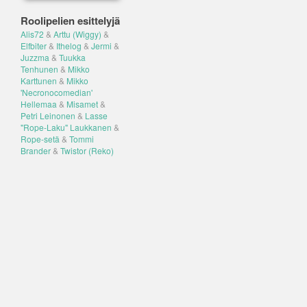
Roolipelien esittelyjä
Alis72
&
Arttu (Wiggy)
&
Elfbiter
&
Ithelog
&
Jermi
&
Juzzma
&
Tuukka
Tenhunen
&
Mikko
Karttunen
&
Mikko
'Necronocomedian'
Hellemaa
&
Misamet
&
Petri Leinonen
&
Lasse
"Rope-Laku" Laukkanen
&
Rope-setä
&
Tommi
Brander
&
Twistor (Reko)