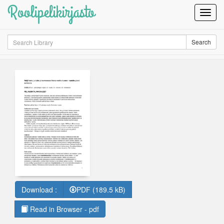
Roolipelikirjasto
Toggl
Navig
Search
Search
Download :
PDF (189.5 kB)
Read in Browser - pdf