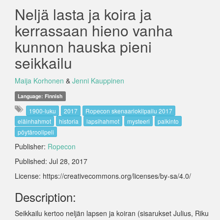
Neljä lasta ja koira ja
kerrassaan hieno vanha
kunnon hauska pieni
seikkailu
Maija Korhonen
&
Jenni Kauppinen
Language: Finnish
1900-luku
2017
Ropecon skenaariokilpailu 2017
eläinhahmot
historia
lapsihahmot
mysteeri
palkinto
pöytäroolipeli
Publisher:
Ropecon
Published: Jul 28, 2017
License: https://creativecommons.org/licenses/by-sa/4.0/
Description:
Seikkailu kertoo neljän lapsen ja koiran (sisarukset Julius, Riku