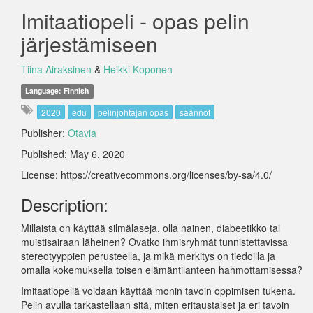
Imitaatiopeli - opas pelin
järjestämiseen
Tiina Airaksinen
&
Heikki Koponen
Language: Finnish
2020
edu
pelinjohtajan opas
säännöt
Publisher:
Otavia
Published: May 6, 2020
License: https://creativecommons.org/licenses/by-sa/4.0/
Description:
Millaista on käyttää silmälaseja, olla nainen, diabeetikko tai
muistisairaan läheinen? Ovatko ihmisryhmät tunnistettavissa
stereotyyppien perusteella, ja mikä merkitys on tiedoilla ja
omalla kokemuksella toisen elämäntilanteen hahmottamisessa?
Imitaatiopeliä voidaan käyttää monin tavoin oppimisen tukena.
Pelin avulla tarkastellaan sitä, miten eritaustaiset ja eri tavoin