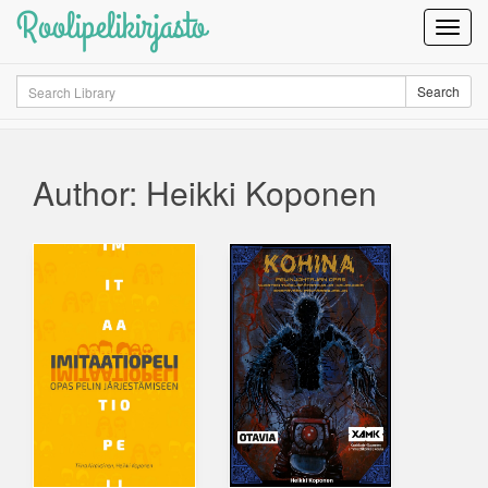
Roolipelikirjasto
Toggl
Navig
Search
Search
Author: Heikki Koponen