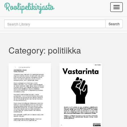
Roolipelikirjasto
Toggl
Navig
Search
Search
Category: politiikka