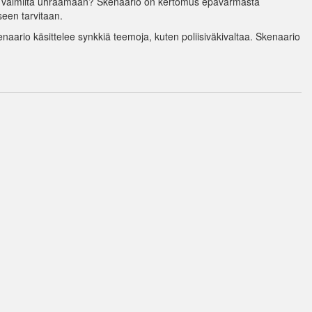
at valmiita uhraamaan? Skenaario on kertomus epävarmasta
seen tarvitaan.
Skenaario käsittelee synkkiä teemoja, kuten poliisiväkivaltaa. Skenaario