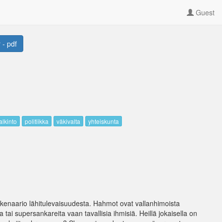
Guest
 - pdf
alkinto
politiikka
väkivalta
yhteiskunta
iskenaario lähitulevaisuudesta. Hahmot ovat vallanhimoista
a tai supersankareita vaan tavallisia ihmisiä. Heillä jokaisella on