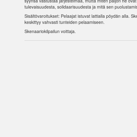
syynsä vastustaa järjestelmää, mutta miten paljon he ov
tulevaisuudesta, solidaarisuudesta ja mitä sen puolustami
Sisältövaroitukset: Pelaajat istuvat lattialla pöydän alla. 
keskittyy vahvasti tunteiden pelaamiseen.
Skenaariokilpailun voittaja.