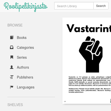
Roolipelikirjasto
Search
Search
BROWSE
Books
Categories
Series
Authors
Publishers
Languages
SHELVES