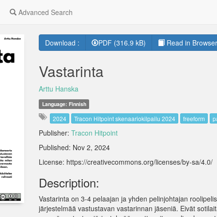
Advanced Search
Download :
PDF (316.9 kB)
Read in Browser
Vastarinta
Arttu Hanska
Language: Finnish
2024
Tracon Hitpoint skenaariokilpailu 2024
freeform
p
Publisher:
Tracon Hitpoint
Published: Nov 2, 2024
License: https://creativecommons.org/licenses/by-sa/4.0/
Description:
Vastarinta on 3-4 pelaajan ja yhden pelinjohtajan roolipel
järjestelmää vastustavan vastarinnan jäseniä. Eivät sotilait