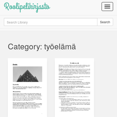
Roolipelikirjasto
Toggl
Navig
Search
Search
Category: työelämä