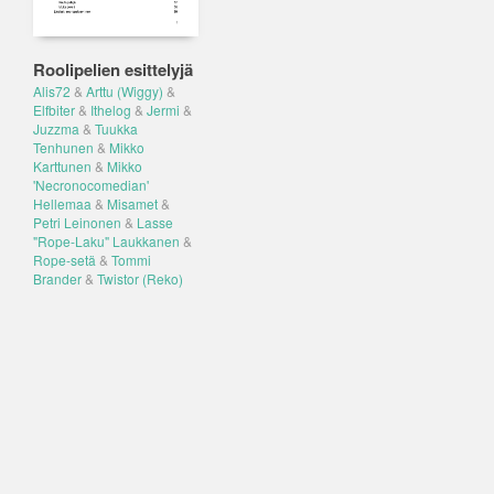
Roolipelien esittelyjä
Alis72
&
Arttu (Wiggy)
&
Elfbiter
&
Ithelog
&
Jermi
&
Juzzma
&
Tuukka
Tenhunen
&
Mikko
Karttunen
&
Mikko
'Necronocomedian'
Hellemaa
&
Misamet
&
Petri Leinonen
&
Lasse
"Rope-Laku" Laukkanen
&
Rope-setä
&
Tommi
Brander
&
Twistor (Reko)