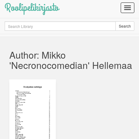
Roolipelikirjasto
Toggl
Navig
Search
Search
Author: Mikko
'Necronocomedian' Hellemaa