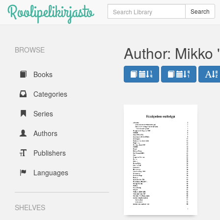
Roolipelikirjasto
Search
Search
Author: Mikko
BROWSE
Books
Categories
Series
Authors
Publishers
Languages
SHELVES