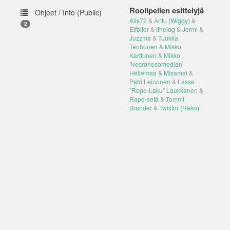
Roolipelien esittelyjä
Ohjeet / Info (Public)
Alis72
&
Arttu (Wiggy)
&
2
Elfbiter
&
Ithelog
&
Jermi
&
Juzzma
&
Tuukka
Tenhunen
&
Mikko
Karttunen
&
Mikko
'Necronocomedian'
Hellemaa
&
Misamet
&
Petri Leinonen
&
Lasse
"Rope-Laku" Laukkanen
&
Rope-setä
&
Tommi
Brander
&
Twistor (Reko)