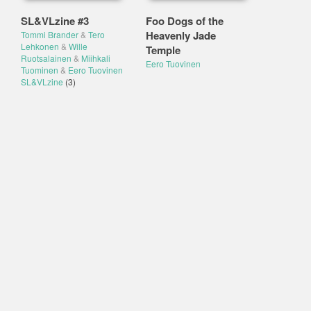
SL&VLzine #3
Foo Dogs of the
Heavenly Jade
Tommi Brander
&
Tero
Lehkonen
&
Wille
Temple
Ruotsalainen
&
Miihkali
Eero Tuovinen
Tuominen
&
Eero Tuovinen
SL&VLzine
(3)