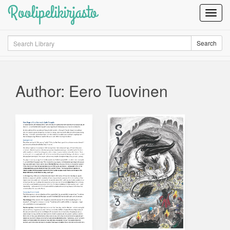
Roolipelikirjasto
Toggl
Navig
Search
Search
Author: Eero Tuovinen