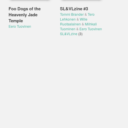
Foo Dogs of the
SL&VLzine #3
Heavenly Jade
Tommi Brander
&
Tero
Lehkonen
&
Wille
Temple
Ruotsalainen
&
Miihkali
Eero Tuovinen
Tuominen
&
Eero Tuovinen
SL&VLzine
(3)