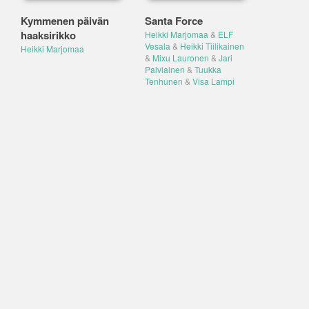
Kymmenen päivän
Santa Force
haaksirikko
Heikki Marjomaa
&
ELF
Vesala
&
Heikki Tiilikainen
Heikki Marjomaa
&
Mixu Lauronen
&
Jari
Palviainen
&
Tuukka
Tenhunen
&
Visa Lampi