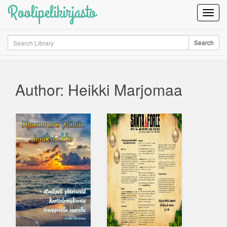
Roolipelikirjasto
Toggl
Navig
Search
Search
Author: Heikki Marjomaa