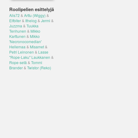
Roolipelien esittelyjä
Alis72
&
Arttu (Wiggy)
&
Elfbiter
&
Ithelog
&
Jermi
&
Juzzma
&
Tuukka
Tenhunen
&
Mikko
Karttunen
&
Mikko
'Necronocomedian'
Hellemaa
&
Misamet
&
Petri Leinonen
&
Lasse
"Rope-Laku" Laukkanen
&
Rope-setä
&
Tommi
Brander
&
Twistor (Reko)