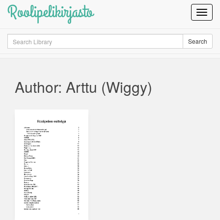
Roolipelikirjasto
Toggl
Navig
Search
Search
Author: Arttu (Wiggy)