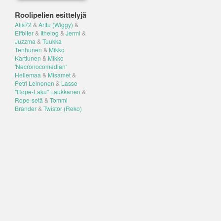
Roolipelien esittelyjä
Alis72
&
Arttu (Wiggy)
&
Elfbiter
&
Ithelog
&
Jermi
&
Juzzma
&
Tuukka
Tenhunen
&
Mikko
Karttunen
&
Mikko
'Necronocomedian'
Hellemaa
&
Misamet
&
Petri Leinonen
&
Lasse
"Rope-Laku" Laukkanen
&
Rope-setä
&
Tommi
Brander
&
Twistor (Reko)