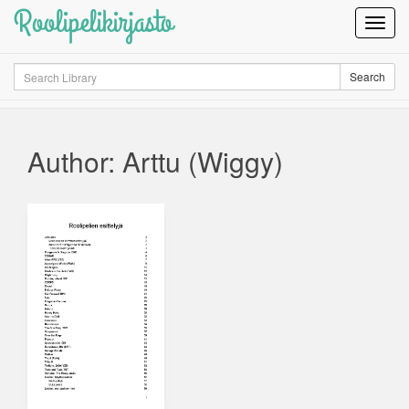
Roolipelikirjasto
Toggl
Navig
Search
Search
Author: Arttu (Wiggy)