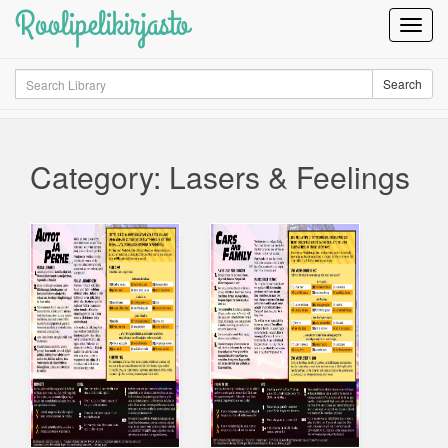
Roolipelikirjasto
Toggl
Navig
Search
Search
Category: Lasers & Feelings