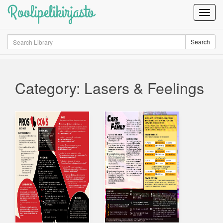
Roolipelikirjasto
Toggl
Navig
Search
Search
Category: Lasers & Feelings