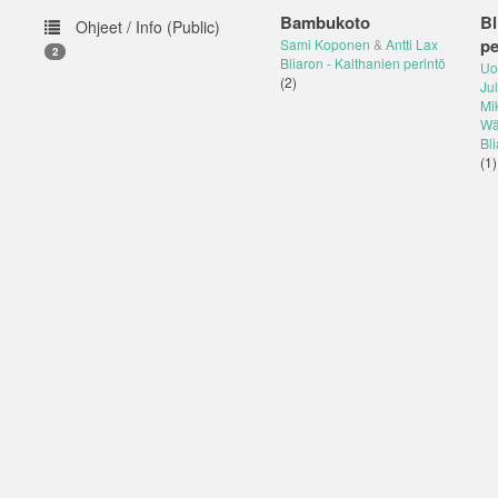
Bambukoto
Bl
Ohjeet / Info (Public)
pe
Sami Koponen
&
Antti Lax
2
Bliaron - Kalthanien perintö
Uot
(2)
Jul
Mi
Wä
Bli
(1)