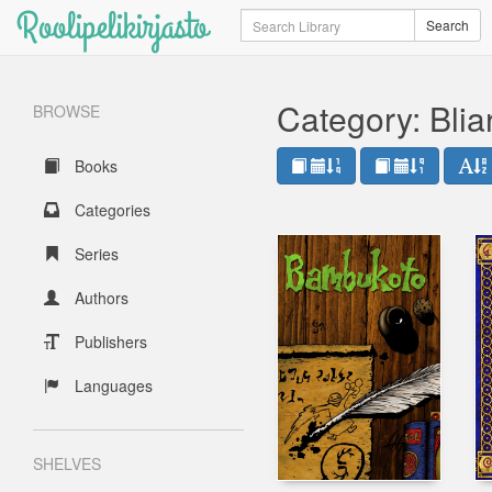
Roolipelikirjasto
Search
Search
Category: Blia
BROWSE
Books
Categories
Series
Authors
Publishers
Languages
SHELVES