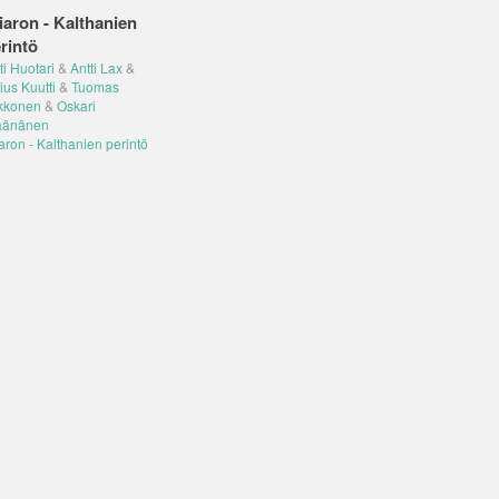
iaron - Kalthanien
rintö
i Huotari
&
Antti Lax
&
ius Kuutti
&
Tuomas
kkonen
&
Oskari
änänen
aron - Kalthanien perintö