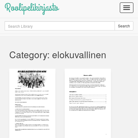
Roolipelikirjasto
Toggl
Navig
Search
Search
Category: elokuvallinen