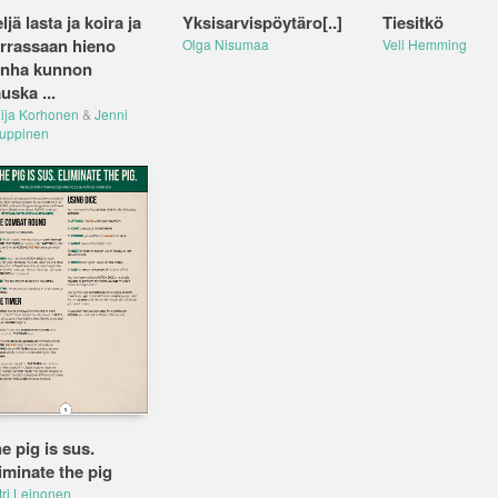
ljä lasta ja koira ja
Yksisarvispöytäro[..]
Tiesitkö
rrassaan hieno
Olga Nisumaa
Veli Hemming
nha kunnon
uska ...
ija Korhonen
&
Jenni
uppinen
e pig is sus.
iminate the pig
tri Leinonen