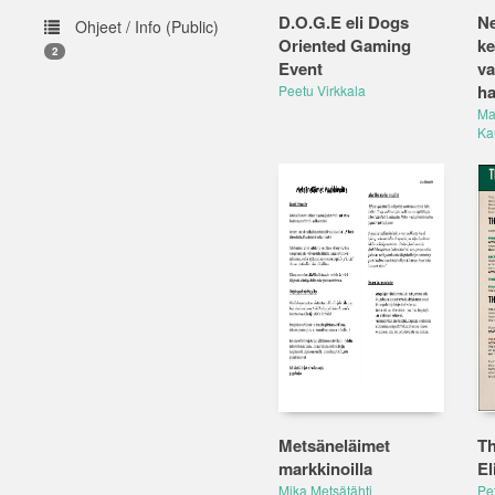
D.O.G.E eli Dogs
Ne
Ohjeet / Info (Public)
Oriented Gaming
ke
2
Event
va
ha
Peetu Virkkala
Ma
Ka
Metsäneläimet
Th
markkinoilla
El
Mika Metsätähti
Pe