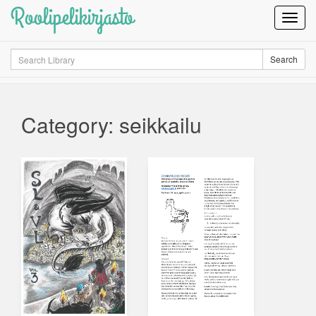
Roolipelikirjasto
Toggl
Navig
Search
Search
Category: seikkailu