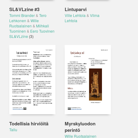
SL&VLzine #3
Lintuparvi
Tommi Brander
&
Tero
Ville Lehtola
&
Vilma
Lehkonen
&
Wille
Lehtola
Ruotsalainen
&
Miihkali
Tuominen
&
Eero Tuovinen
SL&VLzine
(3)
Todellisia hirviöitä
Myrskyluodon
perintö
Tallu
Wille Ruotsalainen