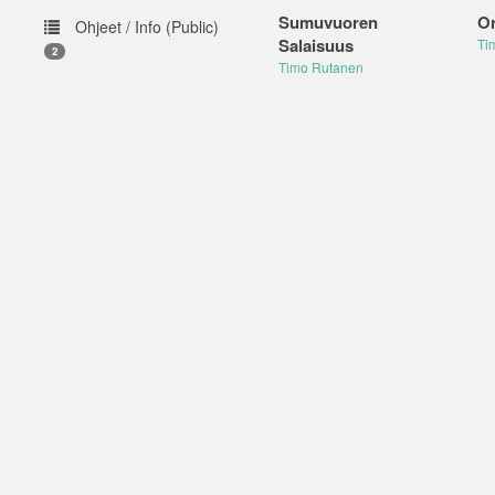
Sumuvuoren
Or
Ohjeet / Info (Public)
Salaisuus
Ti
2
Timo Rutanen