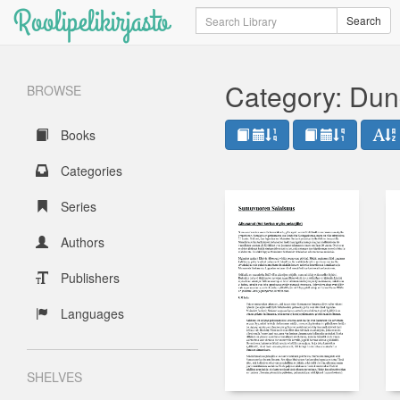
Roolipelikirjasto
Search
Search
Category: Dun
BROWSE
Books
Categories
Series
Authors
Publishers
Languages
SHELVES