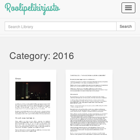
Roolipelikirjasto
Toggl
Navig
Search
Search
Category: 2016