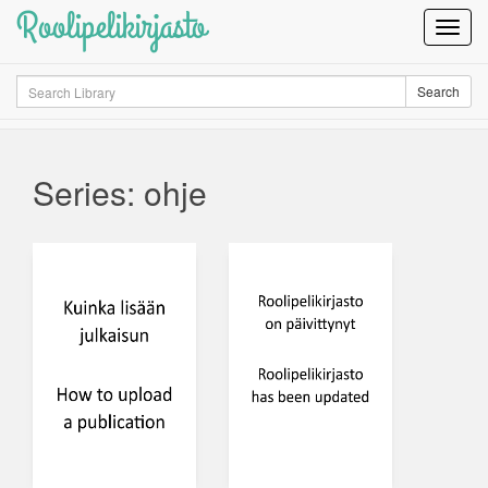
Roolipelikirjasto
Toggl
Navig
Search
Search
Series: ohje