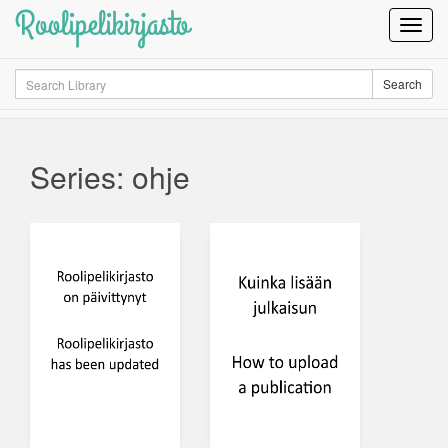
Roolipelikirjasto
Toggl
Navig
Search
Search
Series: ohje