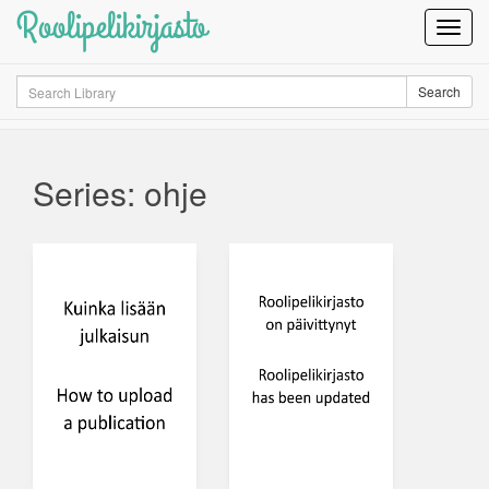
Roolipelikirjasto
Toggl
Navig
Search
Search
Series: ohje