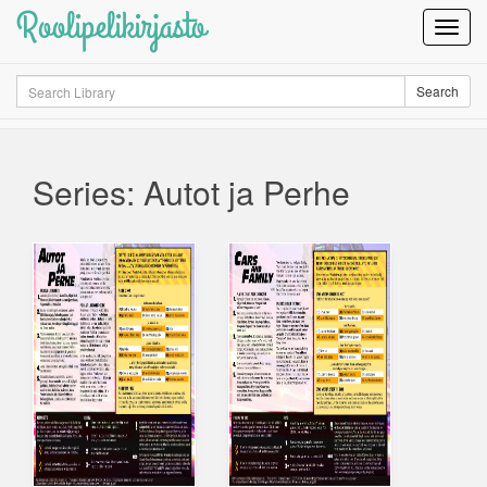
Roolipelikirjasto
Toggl
Navig
Search
Search
Series: Autot ja Perhe