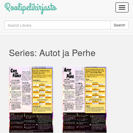
Roolipelikirjasto
Toggl
Navig
Search
Search
Series: Autot ja Perhe